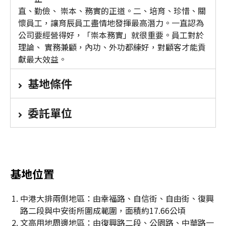
直、勤儉、 崇本、務實的正道。二、培育、珍惜、關
懷員工，讓育辰員工盡情地發揮最高潛力。一直認為
公司要經營得好，「崇本務實」就很重要。員工對於
理論、 實務兼顧，內功、外功都練好，對顧客才能貢
獻最大效益。
基地條件
委託單位
基地位置
中港大排兩側地區：由幸福路、自信街、自由街、復興
路二段與中安街所圍成範圍，面積約17.66公頃
文高用地周邊地區：由復興路二段、公園路、中華路一