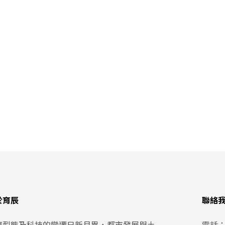
於育辰
聯絡
濟型態及科技的變遷日新月異，都市發展與土
電話