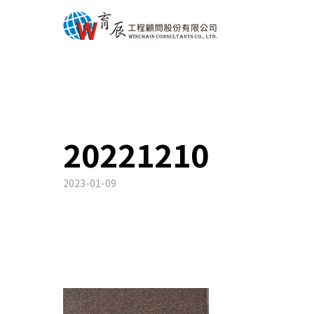
20221210
2023-01-09