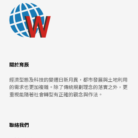
關於育辰
經濟型態及科技的變遷日新月異，都市發展與土地利用
的需求也更加複雜。除了傳統規劃理念的落實之外，更
重視能隨著社會轉型有正確的觀念與作法。
聯絡我們