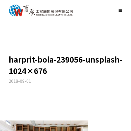
harprit-bola-239056-unsplash-
1024×676
2018-09-01