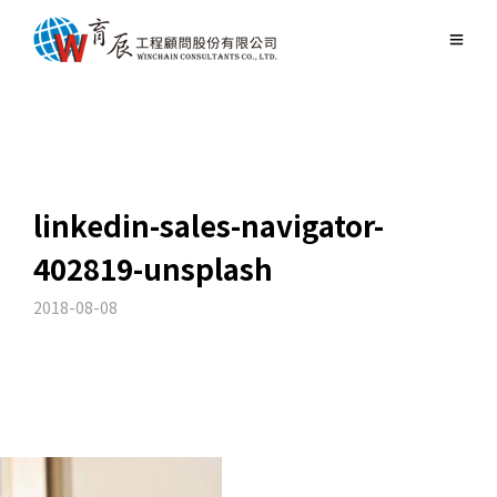
linkedin-sales-navigator-
402819-unsplash
2018-08-08