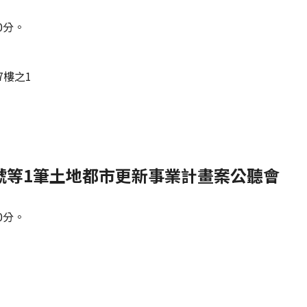
0分。
7樓之1
地號等1筆土地都市更新事業計畫案公聽會
0分。