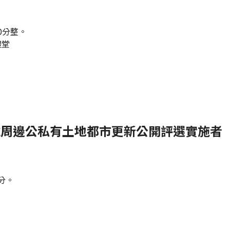
0分整。
禮堂
6地號周邊公私有土地都市更新公開評選實施者
分。